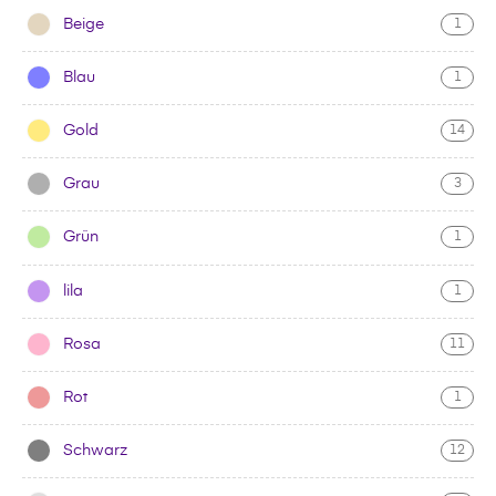
Beige
1
Blau
1
Gold
14
Grau
3
Grün
1
lila
1
Rosa
11
Rot
1
Schwarz
12