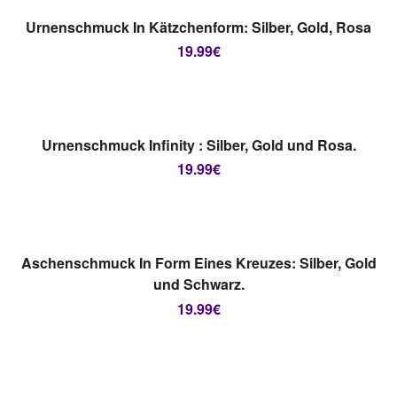
AUSFÜHRUNG WÄHLEN
Urnenschmuck In Kätzchenform: Silber, Gold, Rosa
19.99
€
AUSVERKAUFT
AUSFÜHRUNG WÄHLEN
Urnenschmuck Infinity : Silber, Gold und Rosa.
19.99
€
AUSVERKAUFT
AUSFÜHRUNG WÄHLEN
Aschenschmuck In Form Eines Kreuzes: Silber, Gold
und Schwarz.
19.99
€
AUSVERKAUFT
AUSFÜHRUNG WÄHLEN