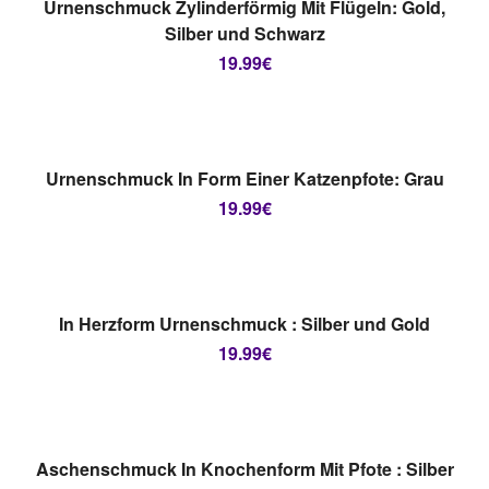
Urnenschmuck Zylinderförmig Mit Flügeln: Gold,
Silber und Schwarz
19.99
€
AUSVERKAUFT
WEITERLESEN
Urnenschmuck In Form Einer Katzenpfote: Grau
19.99
€
AUSVERKAUFT
AUSFÜHRUNG WÄHLEN
In Herzform Urnenschmuck : Silber und Gold
19.99
€
AUSVERKAUFT
WEITERLESEN
Aschenschmuck In Knochenform Mit Pfote : Silber