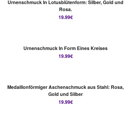
AUSFÜHRUNG WÄHLEN
Urnenschmuck In Lotusblütenform: Silber, Gold und
Rosa.
19.99
€
AUSVERKAUFT
AUSFÜHRUNG WÄHLEN
Urnenschmuck In Form Eines Kreises
19.99
€
AUSVERKAUFT
AUSFÜHRUNG WÄHLEN
Medaillonförmiger Aschenschmuck aus Stahl: Rosa,
Gold und Silber
19.99
€
AUSVERKAUFT
AUSFÜHRUNG WÄHLEN