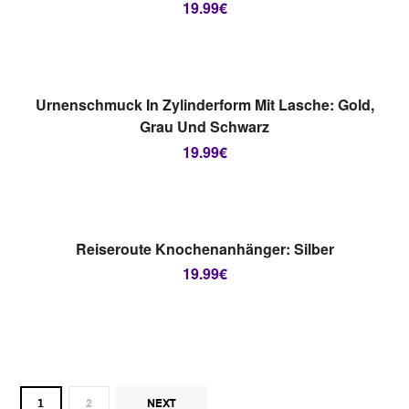
19.99
€
AUSVERKAUFT
AUSFÜHRUNG WÄHLEN
Urnenschmuck In Zylinderform Mit Lasche: Gold,
Grau Und Schwarz
19.99
€
AUSVERKAUFT
AUSFÜHRUNG WÄHLEN
Reiseroute Knochenanhänger: Silber
19.99
€
1
2
NEXT