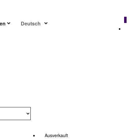
0
sen
Deutsch
ck
Ausverkauft