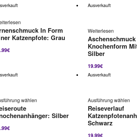
sverkauft
Ausverkauft
iterlesen
rnenschmuck In Form
Weiterlesen
iner Katzenpfote: Grau
Aschenschmuck 
Knochenform Mit
.99
€
Silber
19.99
€
sverkauft
Ausverkauft
sführung wählen
Ausführung wählen
eiseroute
Reiseverlauf
nochenanhänger: Silber
Katzenpfotenanh
Schwarz
.99
€
19.99
€