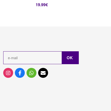
19.99
€
OK