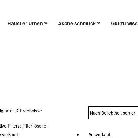
Haustier Urnen
Asche schmuck
Gut zu wis
lle Tiere Asche Schmu
igt alle 12 Ergebnisse
tive Filters:
Filter löschen
sverkauft
Ausverkauft