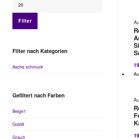
Filter
Au
R
A
S
Filter nach Kategorien
S
19
Asche schmuck
Au
Gefiltert nach Farben
Au
R
Beige
1
F
K
Gold
8
19
Grau
3