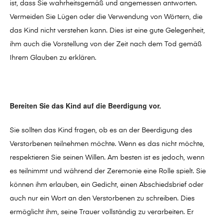
ist, dass Sie wahrheitsgemäß und angemessen antworten.
Vermeiden Sie Lügen oder die Verwendung von Wörtern, die
das Kind nicht verstehen kann. Dies ist eine gute Gelegenheit,
ihm auch die Vorstellung von der Zeit nach dem Tod gemäß
Ihrem Glauben zu erklären.
Bereiten Sie das Kind auf die Beerdigung vor.
Sie sollten das Kind fragen, ob es an der Beerdigung des
Verstorbenen teilnehmen möchte. Wenn es das nicht möchte,
respektieren Sie seinen Willen. Am besten ist es jedoch, wenn
es teilnimmt und während der Zeremonie eine Rolle spielt. Sie
können ihm erlauben, ein Gedicht, einen Abschiedsbrief oder
auch nur ein Wort an den Verstorbenen zu schreiben. Dies
ermöglicht ihm, seine Trauer vollständig zu verarbeiten. Er