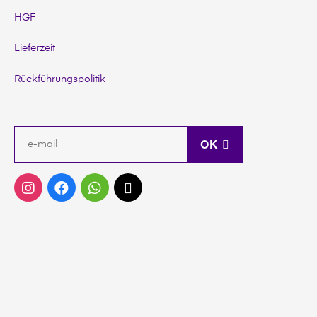
HGF
Lieferzeit
Rückführungspolitik
OK