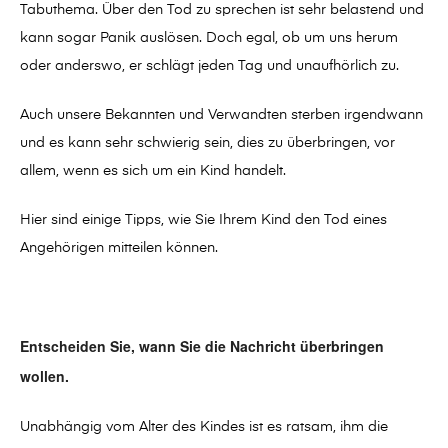
Tabuthema. Über den Tod zu sprechen ist sehr belastend und
kann sogar Panik auslösen. Doch egal, ob um uns herum
oder anderswo, er schlägt jeden Tag und unaufhörlich zu.
Auch unsere Bekannten und Verwandten sterben irgendwann
und es kann sehr schwierig sein, dies zu überbringen, vor
allem, wenn es sich um ein Kind handelt.
Hier sind einige Tipps, wie Sie Ihrem Kind den Tod eines
Angehörigen mitteilen können.
Entscheiden Sie, wann Sie die Nachricht überbringen
wollen.
Unabhängig vom Alter des Kindes ist es ratsam, ihm die