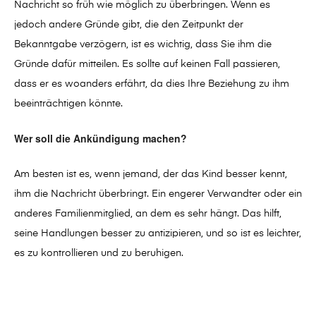
Nachricht so früh wie möglich zu überbringen. Wenn es
jedoch andere Gründe gibt, die den Zeitpunkt der
Bekanntgabe verzögern, ist es wichtig, dass Sie ihm die
Gründe dafür mitteilen. Es sollte auf keinen Fall passieren,
dass er es woanders erfährt, da dies Ihre Beziehung zu ihm
beeinträchtigen könnte.
Wer soll die Ankündigung machen?
Am besten ist es, wenn jemand, der das Kind besser kennt,
ihm die Nachricht überbringt. Ein engerer Verwandter oder ein
anderes Familienmitglied, an dem es sehr hängt. Das hilft,
seine Handlungen besser zu antizipieren, und so ist es leichter,
es zu kontrollieren und zu beruhigen.