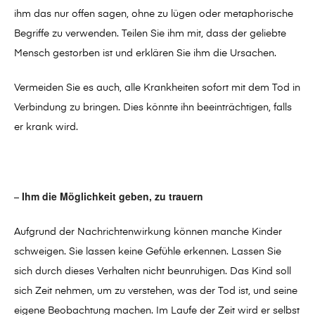
ihm das nur offen sagen, ohne zu lügen oder metaphorische
Begriffe zu verwenden. Teilen Sie ihm mit, dass der geliebte
Mensch gestorben ist und erklären Sie ihm die Ursachen.
Vermeiden Sie es auch, alle Krankheiten sofort mit dem Tod in
Verbindung zu bringen. Dies könnte ihn beeinträchtigen, falls
er krank wird.
Ihm die Möglichkeit geben, zu trauern
–
Aufgrund der Nachrichtenwirkung können manche Kinder
schweigen. Sie lassen keine Gefühle erkennen. Lassen Sie
sich durch dieses Verhalten nicht beunruhigen. Das Kind soll
sich Zeit nehmen, um zu verstehen, was der Tod ist, und seine
eigene Beobachtung machen. Im Laufe der Zeit wird er selbst