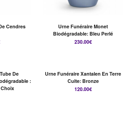
PTIONS
LIRE LA SUITE
 De Cendres
Urne Funéraire Monet
Biodégradable: Bleu Perlé
€
230.00
€
E DE
RUPTURE DE
STOCK
PTIONS
LIRE LA SUITE
 Tube De
Urne Funéraire Xantalen En Terre
odégradable :
Cuite: Bronze
 Choix
120.00
€