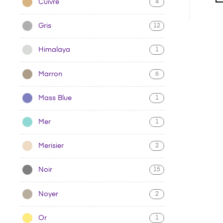
Cuivre
4
Gris
12
Himalaya
1
Marron
6
Mass Blue
1
Mer
1
Merisier
2
Noir
15
Noyer
2
Or
1