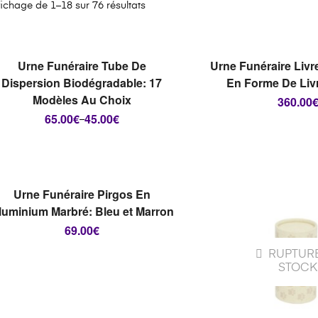
fichage de 1–18 sur 76 résultats
RUPTURE DE
RUPTUR
STOCK
STOCK
CHOIX DES OPTIONS
LIRE LA S
Urne Funéraire Tube De
Urne Funéraire Livr
Dispersion Biodégradable: 17
En Forme De Liv
Modèles Au Choix
360.00
65.00
€
45.00
€
–
RUPTURE DE
STOCK
CHOIX DES OPTIONS
Urne Funéraire Pirgos En
luminium Marbré: Bleu et Marron
69.00
€
RUPTUR
STOCK