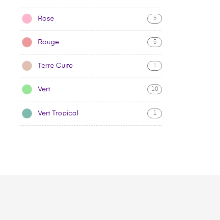
Rose
5
Rouge
5
Terre Cuite
1
Vert
10
Vert Tropical
1