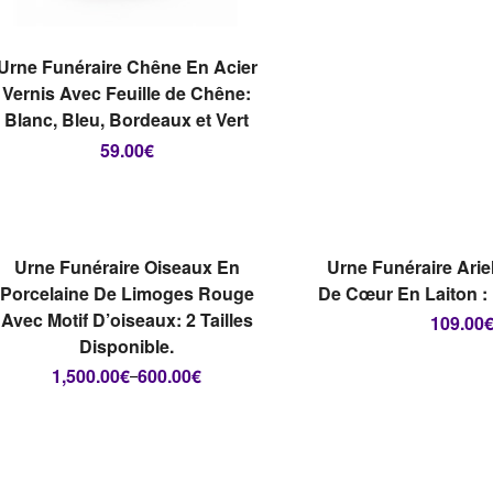
CHOIX DES OPTIONS
Urne Funéraire Chêne En Acier
Vernis Avec Feuille de Chêne:
Blanc, Bleu, Bordeaux et Vert
59.00
€
RUPTURE DE
RUPTUR
STOCK
STOCK
CHOIX DES OPTIONS
CHOIX DES O
Urne Funéraire Oiseaux En
Urne Funéraire Arie
Porcelaine De Limoges Rouge
De Cœur En Laiton : 
Avec Motif D’oiseaux: 2 Tailles
109.00
Disponible.
1,500.00
€
600.00
€
–