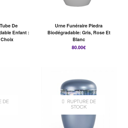
PTIONS
CHOIX DES OPTIONS
 Tube De
Urne Funéraire Piedra
able Enfant :
Biodégradable: Gris, Rose Et
 Choix
Blanc
80.00
€
E DE
RUPTURE DE
STOCK