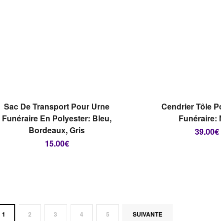
RUPTURE DE
RUPTUR
STOCK
STOCK
CHOIX DES OPTIONS
LIRE LA S
Sac De Transport Pour Urne
Cendrier Tôle P
Funéraire En Polyester: Bleu,
Funéraire: 
Bordeaux, Gris
39.00
€
15.00
€
1
2
3
4
5
SUIVANTE