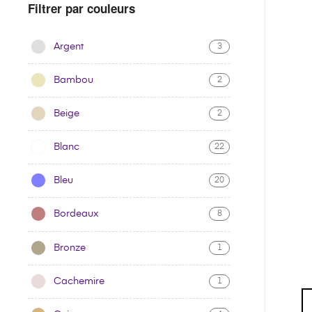
Filtrer par couleurs
Argent
3
Bambou
2
Beige
2
Blanc
22
Bleu
20
Bordeaux
8
Bronze
1
Cachemire
1