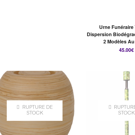
CHOIX DES O
Urne Funéraire
Dispersion Biodégrad
2 Modèles Au
45.00
€
RUPTURE DE
RUPTUR
STOCK
STOCK