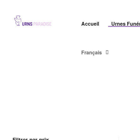
URNS
PARADISE
Accueil
Urnes Funér
Français
Filtrer par prix