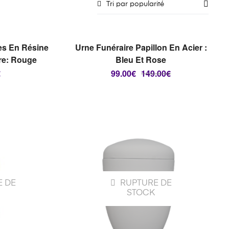
Tri par popularité
E DE
RUPTURE DE
STOCK
UITE
PROMO !
CHOIX DES OPTIONS
es En Résine
Urne Funéraire Papillon En Acier :
re: Rouge
Bleu Et Rose
€
99.00
€
149.00
€
E DE
RUPTURE DE
STOCK