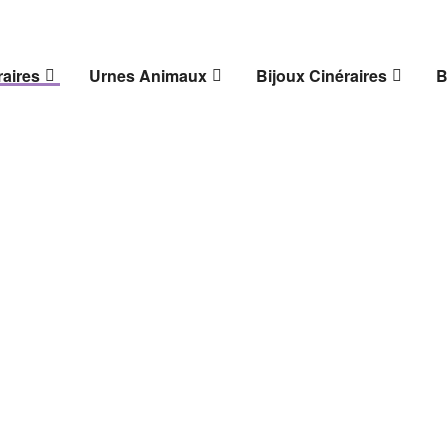
aires
Urnes Animaux
Bijoux Cinéraires
B
Urnes Funéraires