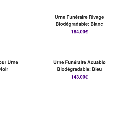
LIRE LA SUITE
Urne Funéraire Rivage
Biodégradable: Blanc
184.00
€
E DE
RUPTURE DE
STOCK
UITE
LIRE LA SUITE
our Urne
Urne Funéraire Acuabio
Noir
Biodégradable: Bleu
143.00
€