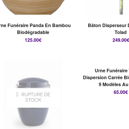
LIRE LA SUITE
CHOIX DES O
rne Funéraire Panda En Bambou
Bâton Disperseur
Biodégradable
Tolad
125.00
€
249.00
RUPTUR
STOCK
CHOIX DES O
Urne Funéraire
Dispersion Carrée Bi
9 Modèles Au
65.00
€
RUPTURE DE
STOCK