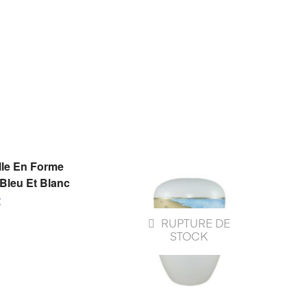
E DE
PTIONS
lle En Forme
Bleu Et Blanc
€
RUPTURE DE
STOCK