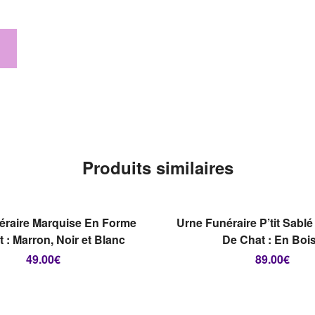
Produits similaires
RUPTURE D
STOCK
CHOIX DES OPTIONS
LIRE LA SUITE
éraire Marquise En Forme
Urne Funéraire P’tit Sabl
 : Marron, Noir et Blanc
De Chat : En Boi
49.00
€
89.00
€