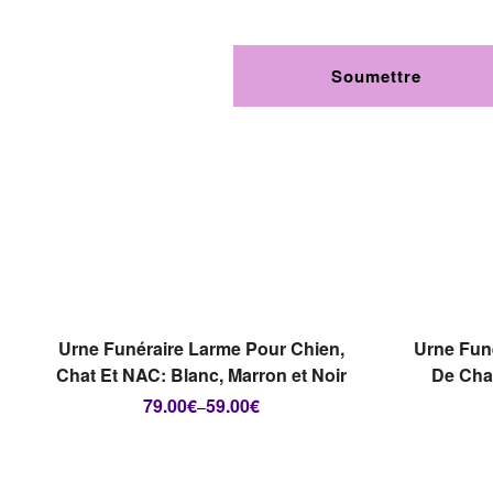
CHOIX DES OPTIONS
Urne Funéraire Larme Pour Chien,
Urne Fun
Chat Et NAC: Blanc, Marron et Noir
De Chat
79.00
€
59.00
€
–