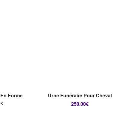
E
RUPTURE DE
STOCK
LIRE LA SUITE
é En Forme
Urne Funéraire Pour Cheval
s<
250.00
€