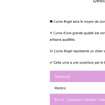
Desc
🐕 L’urne Angel
sera le moyen de
con
⚱ L’urne d’une grande qualité est co
artisans qualifiés.
🐶 L’urne Angel représente un chien 
✅
Cette urne a une ouverture par le ba
Couleur(s)
Matière
En cm : (Longueur x largeur x Hau