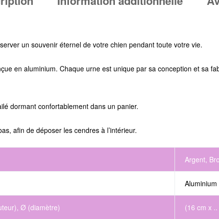
ription
Information additionnelle
Av
server un souvenir éternel de votre
chien
pendant toute votre vie.
nçue en aluminium.
Chaque urne est unique par sa conception et sa fabr
ailé dormant confortablement dans un panier.
s, afin de déposer les cendres à l’intérieur.
Argent, Bro
Aluminium
teur), Ø (diamètre)
(16 cm x ..