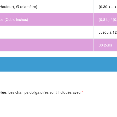
Hauteur), Ø (diamètre)
(6.30 x .. x
ce (Cubic inches)
(0,8 L) / (0
Jusqu'à 12
30 jours
liée.
Les champs obligatoires sont indiqués avec
*