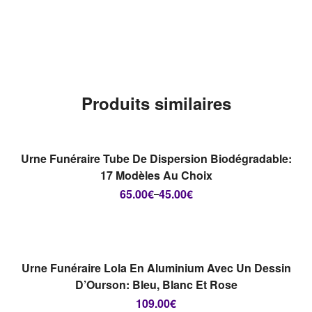
Produits similaires
RUPTURE DE STOCK
CHOIX DES OPTIONS
Urne Funéraire Tube De Dispersion Biodégradable:
17 Modèles Au Choix
65.00
€
45.00
€
–
RUPTURE DE STOCK
CHOIX DES OPTIONS
Urne Funéraire Lola En Aluminium Avec Un Dessin
D’Ourson: Bleu, Blanc Et Rose
109.00
€