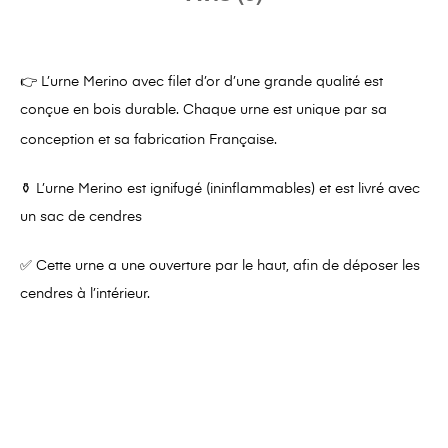
👉 L’urne Merino avec filet d’or
d’une grande qualité est
conçue en b
ois durable.
Chaque urne est unique par sa
conception et sa fabrication Française.
⚱ L’urne Merino est ignifugé (ininflammables) et est livré avec
un sac de cendres
✅
Cette urne a une ouverture par le haut, afin de déposer les
cendres à l’intérieur.