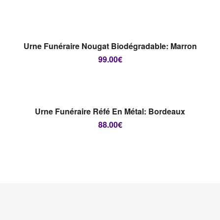
RUPTURE DE STOCK
LIRE LA SUITE
Urne Funéraire Nougat Biodégradable: Marron
99.00
€
RUPTURE DE STOCK
LIRE LA SUITE
Urne Funéraire Réfé En Métal: Bordeaux
88.00
€